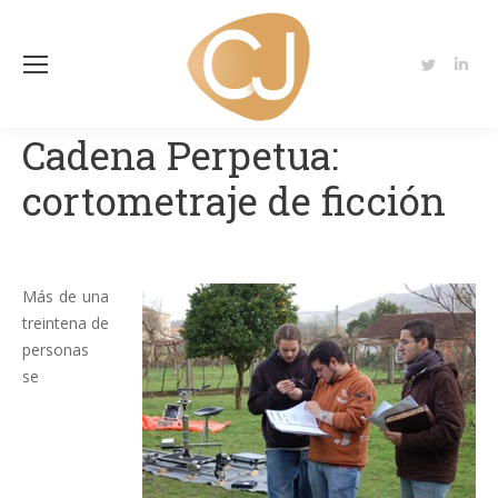
Twitter
Linke
page
page
opens
open
Cadena Perpetua:
in
in
cortometraje de ficción
new
new
window
wind
Más de una
treintena de
personas
se