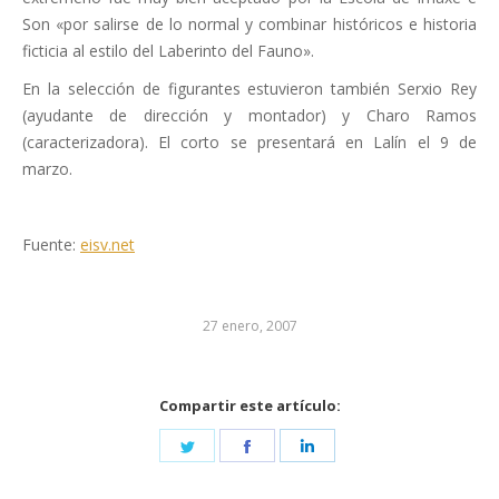
Son «por salirse de lo normal y combinar históricos e historia
ficticia al estilo del Laberinto del Fauno».
En la selección de figurantes estuvieron también Serxio Rey
(ayudante de dirección y montador) y Charo Ramos
(caracterizadora). El corto se presentará en Lalín el 9 de
marzo.
Fuente:
eisv.net
27 enero, 2007
Compartir este artículo:
Share
Share
Share
on
on
on