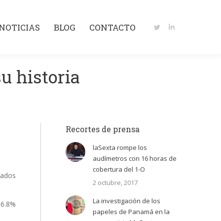
NOTICIAS
BLOG
CONTACTO
Twitter
Linkedin
NOTICIAS
BLOG
CONTACTO
page
page
Twitter
Linkedin
opens
opens
page
page
in
in
opens
opens
new
new
u historia
in
in
window
window
new
new
window
window
Recortes de prensa
laSexta rompe los
audímetros con 16 horas de
cobertura del 1-O
tados
2 octubre, 2017
La investigación de los
 6.8%
papeles de Panamá en la