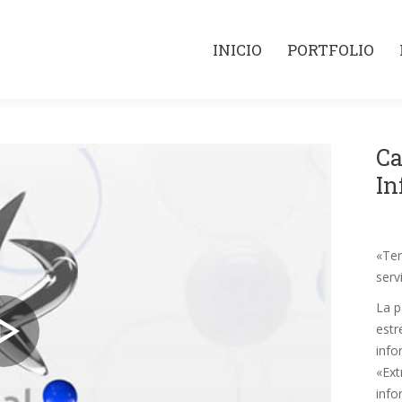
INICIO
PORTFOLIO
INICIO
PORTFOLIO
Ca
In
«Ten
serv
La p
estr
info
«Ext
info