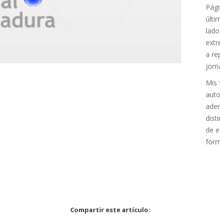
Pági
últi
lado
extr
a re
jorn
Mis 
auto
adem
dist
de e
form
Compartir este artículo: