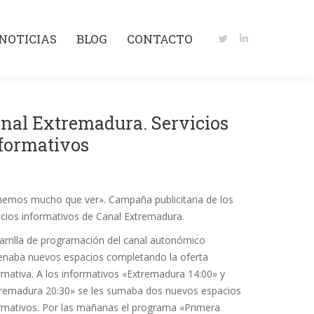
NOTICIAS
BLOG
CONTACTO
Twitter
Linkedin
NOTICIAS
BLOG
CONTACTO
page
page
Twitter
Linkedin
opens
opens
page
page
in
in
opens
opens
new
new
in
in
window
window
nal Extremadura. Servicios
new
new
window
window
formativos
emos mucho que ver». Campaña publicitaria de los
icios informativos de Canal Extremadura.
arrilla de programación del canal autonómico
enaba nuevos espacios completando la oferta
rmativa. A los informativos «Extremadura 14:00» y
remadura 20:30» se les sumaba dos nuevos espacios
rmativos. Por las mañanas el programa «Primera