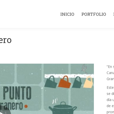
INICIO
PORTFOLIO
INICIO
PORTFOLIO
ero
“En 
Cana
Gran
Este
se d
día 
de e
prom