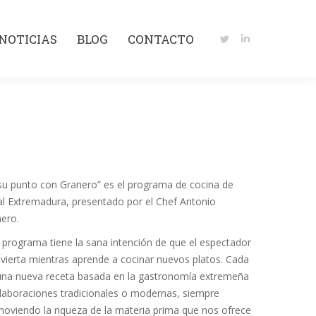
NOTICIAS
BLOG
CONTACTO
Twitter
Linkedin
NOTICIAS
BLOG
CONTACTO
page
page
Twitter
Linkedin
opens
opens
page
page
in
in
opens
opens
new
new
in
in
window
window
new
new
window
window
su punto con Granero” es el programa de cocina de
l Extremadura, presentado por el Chef Antonio
ero.
 programa tiene la sana intención de que el espectador
ivierta mientras aprende a cocinar nuevos platos. Cada
una nueva receta basada en la gastronomía extremeña
laboraciones tradicionales o modernas, siempre
oviendo la riqueza de la materia prima que nos ofrece