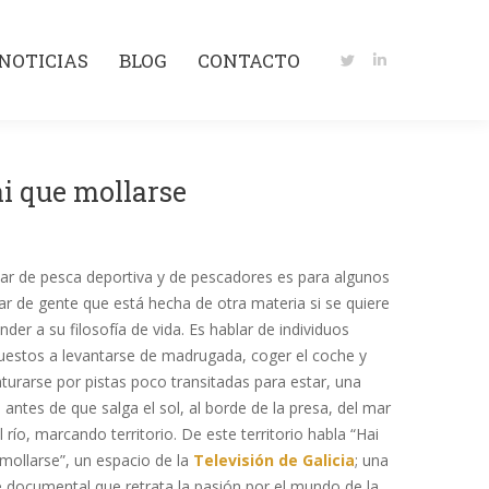
NOTICIAS
BLOG
CONTACTO
Twitter
Linkedin
NOTICIAS
BLOG
CONTACTO
page
page
Twitter
Linkedin
opens
opens
page
page
in
in
opens
opens
new
new
in
in
window
window
i que mollarse
new
new
window
window
ar de pesca deportiva y de pescadores es para algunos
ar de gente que está hecha de otra materia si se quiere
nder a su filosofía de vida. Es hablar de individuos
uestos a levantarse de madrugada, coger el coche y
turarse por pistas poco transitadas para estar, una
 antes de que salga el sol, al borde de la presa, del mar
l río, marcando territorio. De este territorio habla “Hai
mollarse”, un espacio de la
Televisión de Galicia
; una
e documental que retrata la pasión por el mundo de la