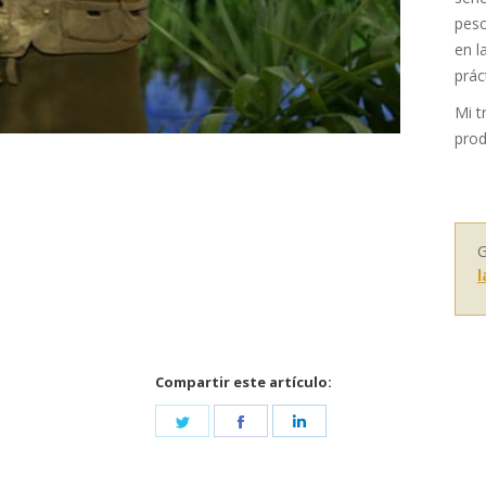
pesc
en l
prác
Mi t
prod
G
l
Compartir este artículo:
Share
Share
Share
on
on
on