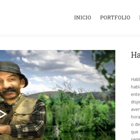
INICIO
PORTFOLIO
INICIO
PORTFOLIO
Ha
Habl
habl
ente
disp
aven
hora
o de
que 
seri