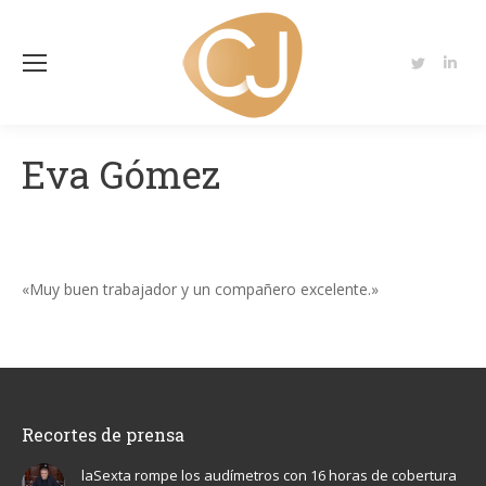
Twitter
Linke
page
page
opens
open
Eva Gómez
in
in
new
new
window
wind
«Muy buen trabajador y un compañero excelente.»
Recortes de prensa
laSexta rompe los audímetros con 16 horas de cobertura