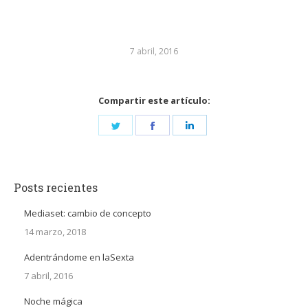
7 abril, 2016
Compartir este artículo:
Share
Share
Share
on
on
on
Twitter
Facebook
LinkedIn
Posts recientes
Mediaset: cambio de concepto
14 marzo, 2018
Adentrándome en laSexta
7 abril, 2016
Noche mágica