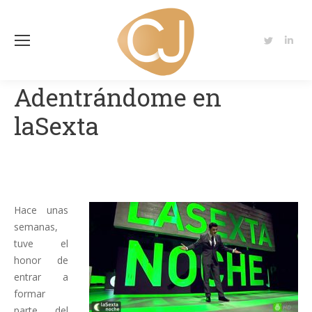
Twitter
Linke
page
page
opens
open
Adentrándome en
in
in
laSexta
new
new
window
wind
Hace unas
semanas,
tuve el
honor de
entrar a
formar
parte del