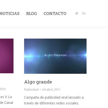
NOTICIAS
BLOG
CONTACTO
Twitter
Linkedin
NOTICIAS
BLOG
CONTACTO
page
page
Twitter
Linkedin
opens
opens
page
page
in
in
opens
opens
new
new
in
in
window
window
new
new
window
window
Algo grande
 2015
Publicidad
24 abril, 2011
 es X La
Campaña de publicidad viral lanzado a
de Canal
través de diferentes redes sociales.