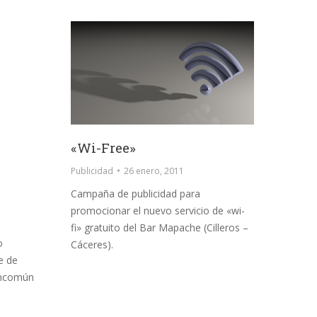
«Wi-Free»
Publicidad
26 enero, 2011
Campaña de publicidad para
promocionar el nuevo servicio de «wi-
fi» gratuito del Bar Mapache (Cilleros –
o
Cáceres).
e de
ancomún