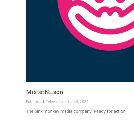
MisterNilson
Publicidad
,
Televisión
1 abril, 2024
The pink monkey media company. Ready for action.