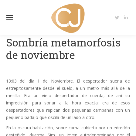
Twitter
Linke
page
page
opens
open
Sombría metamorfosis
in
in
de noviembre
new
new
window
wind
13:03 del día 1 de Noviembre. El despertador suena de
estrepitosamente desde el suelo, a un metro más allá de la
mesilla. Era un viejo despertador de cuerda, de ahí su
imprecisión para sonar a la hora exacta; era de esos
despertadores que repican dos pequeñas campanas con un
pequeño badajo que oscila de un lado a otro.
En la oscura habitación, sobre cama cubierta por un edredón
desteñido, duerme Sim, un joven autodenominado por él