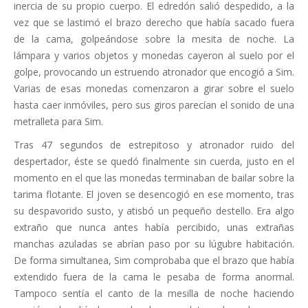
inercia de su propio cuerpo. El edredón salió despedido, a la
vez que se lastimó el brazo derecho que había sacado fuera
de la cama, golpeándose sobre la mesita de noche. La
lámpara y varios objetos y monedas cayeron al suelo por el
golpe, provocando un estruendo atronador que encogió a Sim.
Varias de esas monedas comenzaron a girar sobre el suelo
hasta caer inmóviles, pero sus giros parecían el sonido de una
metralleta para Sim.
Tras 47 segundos de estrepitoso y atronador ruido del
despertador, éste se quedó finalmente sin cuerda, justo en el
momento en el que las monedas terminaban de bailar sobre la
tarima flotante. El joven se desencogió en ese momento, tras
su despavorido susto, y atisbó un pequeño destello. Era algo
extraño que nunca antes había percibido, unas extrañas
manchas azuladas se abrían paso por su lúgubre habitación.
De forma simultanea, Sim comprobaba que el brazo que había
extendido fuera de la cama le pesaba de forma anormal.
Tampoco sentía el canto de la mesilla de noche haciendo