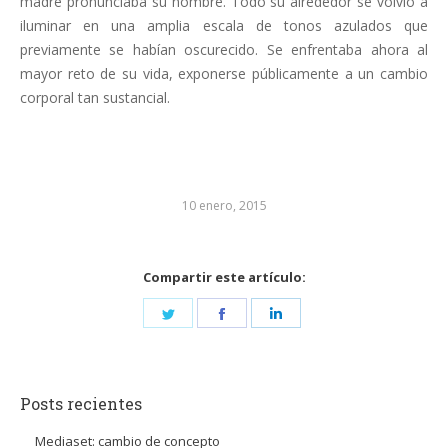
madre pronunciaba su nombre. Todo su alrededor se volvió a
iluminar en una amplia escala de tonos azulados que
previamente se habían oscurecido. Se enfrentaba ahora al
mayor reto de su vida, exponerse públicamente a un cambio
corporal tan sustancial.
10 enero, 2015
Compartir este artículo:
Share
Share
Share
on
on
on
Twitter
Facebook
LinkedIn
Posts recientes
Mediaset: cambio de concepto