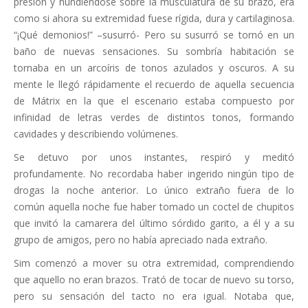
presión y hundiéndose sobre la musculatura de su brazo, era
como si ahora su extremidad fuese rígida, dura y cartilaginosa.
“¡Qué demonios!” –susurró- Pero su susurró se tornó en un
baño de nuevas sensaciones. Su sombría habitación se
tornaba en un arcoíris de tonos azulados y oscuros. A su
mente le llegó rápidamente el recuerdo de aquella secuencia
de Mátrix en la que el escenario estaba compuesto por
infinidad de letras verdes de distintos tonos, formando
cavidades y describiendo volúmenes.
Se detuvo por unos instantes, respiró y meditó
profundamente. No recordaba haber ingerido ningún tipo de
drogas la noche anterior. Lo único extraño fuera de lo
común aquella noche fue haber tomado un coctel de chupitos
que invitó la camarera del último sórdido garito, a él y a su
grupo de amigos, pero no había apreciado nada extraño.
Sim comenzó a mover su otra extremidad, comprendiendo
que aquello no eran brazos. Trató de tocar de nuevo su torso,
pero su sensación del tacto no era igual. Notaba que,