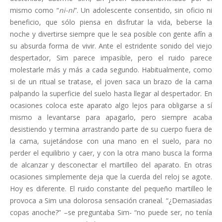
mismo como “
ni-ni
”. Un adolescente consentido, sin oficio ni
beneficio, que sólo piensa en disfrutar la vida, beberse la
noche y divertirse siempre que le sea posible con gente afín a
su absurda forma de vivir. Ante el estridente sonido del viejo
despertador, Sim parece impasible, pero el ruido parece
molestarle más y más a cada segundo. Habitualmente, como
si de un ritual se tratase, el joven saca un brazo de la cama
palpando la superficie del suelo hasta llegar al despertador. En
ocasiones coloca este aparato algo lejos para obligarse a sí
mismo a levantarse para apagarlo, pero siempre acaba
desistiendo y termina arrastrando parte de su cuerpo fuera de
la cama, sujetándose con una mano en el suelo, para no
perder el equilibrio y caer, y con la otra mano busca la forma
de alcanzar y desconectar el martilleo del aparato. En otras
ocasiones simplemente deja que la cuerda del reloj se agote.
Hoy es diferente. El ruido constante del pequeño martilleo le
provoca a Sim una dolorosa sensación craneal. “¿Demasiadas
copas anoche?” –se preguntaba Sim- “no puede ser, no tenía