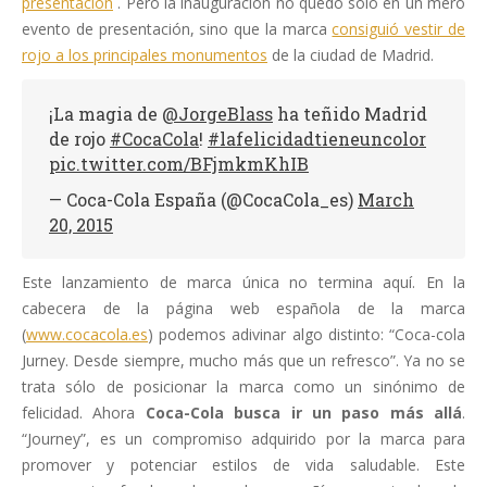
presentación
. Pero la inauguración no quedó sólo en un mero
evento de presentación, sino que la marca
consiguió vestir de
rojo a los principales monumentos
de la ciudad de Madrid.
¡La magia de
@JorgeBlass
ha teñido Madrid
de rojo
#CocaCola
!
#lafelicidadtieneuncolor
pic.twitter.com/BFjmkmKhIB
— Coca-Cola España (@CocaCola_es)
March
20, 2015
Este lanzamiento de marca única no termina aquí. En la
cabecera de la página web española de la marca
(
www.cocacola.es
) podemos adivinar algo distinto: “Coca-cola
Jurney. Desde siempre, mucho más que un refresco”. Ya no se
trata sólo de posicionar la marca como un sinónimo de
felicidad. Ahora
Coca-Cola busca ir un paso más allá
.
“Journey”, es un compromiso adquirido por la marca para
promover y potenciar estilos de vida saludable. Este