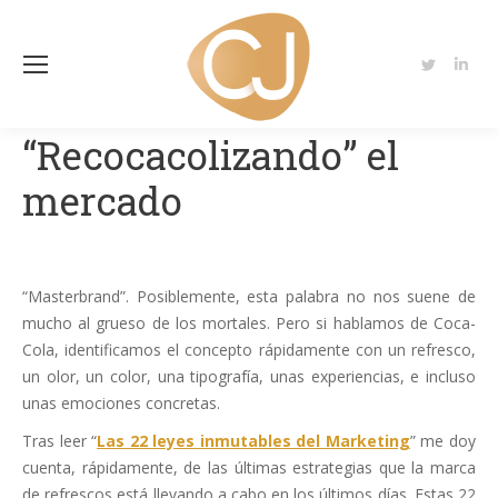
Twitter
Linke
page
page
opens
open
“Recocacolizando” el
in
in
mercado
new
new
window
wind
“Masterbrand”. Posiblemente, esta palabra no nos suene de
mucho al grueso de los mortales. Pero si hablamos de Coca-
Cola, identificamos el concepto rápidamente con un refresco,
un olor, un color, una tipografía, unas experiencias, e incluso
unas emociones concretas.
Tras leer “
Las 22 leyes inmutables del Marketing
” me doy
cuenta, rápidamente, de las últimas estrategias que la marca
de refrescos está llevando a cabo en los últimos días. Estas 22