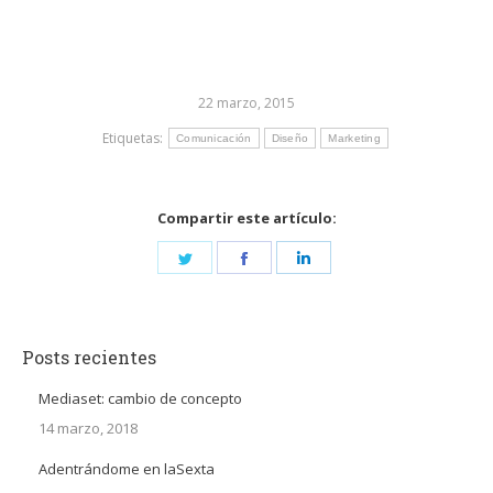
22 marzo, 2015
Etiquetas:
Comunicación
Diseño
Marketing
Compartir este artículo:
Share
Share
Share
on
on
on
Twitter
Facebook
LinkedIn
Posts recientes
Mediaset: cambio de concepto
14 marzo, 2018
Adentrándome en laSexta